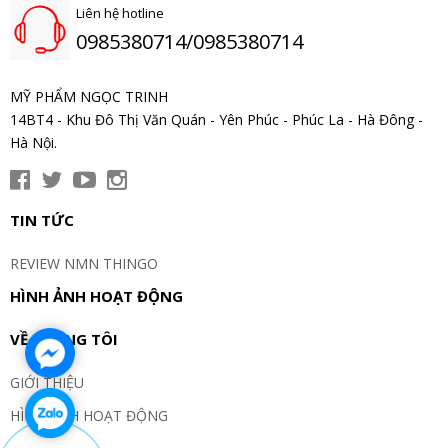
Liên hệ hotline
0985380714/0985380714
MỸ PHẨM NGỌC TRINH
14BT4 - Khu Đô Thị Văn Quán - Yên Phúc - Phúc La - Hà Đông -
Hà Nội.
TIN TỨC
REVIEW NMN THINGO
HÌNH ẢNH HOẠT ĐỘNG
VỀ CHÚNG TÔI
GIỚI THIỆU
HÌNH ẢNH HOẠT ĐỘNG