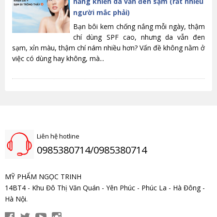
nắng khiến da vẫn đen sạm (rất nhiều
người mắc phải)
Bạn bôi kem chống nắng mỗi ngày, thậm
chí dùng SPF cao, nhưng da vẫn đen
sạm, xỉn màu, thậm chí nám nhiều hơn? Vấn đề không nằm ở
việc có dùng hay không, mà...
Liên hệ hotline
0985380714/0985380714
MỸ PHẨM NGỌC TRINH
14BT4 - Khu Đô Thị Văn Quán - Yên Phúc - Phúc La - Hà Đông -
Hà Nội.