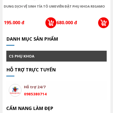
DUNG DỊCH VỆ SINH TÍA TÔ UME
VIÊN ĐẶT PHỤ KHOA REGAMO
V
E
195.000 đ
680.000 đ
2
DANH MỤC SẢN PHẨM
CS PHỤ KHOA
HỖ TRỢ TRỰC TUYẾN
Hỗ trợ 24/7
0985380714
CẨM NANG LÀM ĐẸP