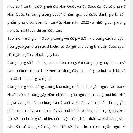
hiệu số 1 tại thị trường nội địa Hàn Quốc và đã được đại đa số phụ nữ
Hàn Quốc tin dùng trong suốt 10 năm qua và được đánh giá là sản
phẩm phụ khoa bom tấn tại Việt Nam năm 2022 với những công dụng
nổi bật mà tất cả chị em đều cần:
Tạo môi trường a.m đ.ao lý tưởng với độ pH 3,8 – 4,5 bằng cách chuyển
hóa glycogen thành acid lactic, từ đó giữ cho vùng kín luôn được sạch
sẽ, ngăn ngừa vi khuẩn gây hại.
Công dụng số 1: Làm sạch sâu bên trong. Với công dụng này chị em sẽ
cảm nhận rõ rệt từ 1 – 3 viên sử dụng đầu tiên, sẽ giúp hút sạch tất cả
dơ bẩn bên trong ra ngoài
Công dụng số 2: Tăng cường khả năng miễn dịch, ngăn ngừa các loại vi
khuẩn có khả năng gây viêm nhiễm, ngăn ngừa tình trạng mùi hôi, khô
ngứa vùng kín. Như chúng ta đã biết vi khuẩn, viêm nhiễm là nguyên
nhân chính gây ra ngứa ngáy và mùi hôi khó chịu, tình trạng này kéo
dài sẽ ảnh hưởng rất nhiều đến cuộc sống, hôn nhân và khả năng sinh
sản. Khi sử dụng viên đặt Yoni thì sẽ giúp cho chị em ngăn ngừa vi