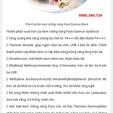
Thành phần kem chống nắng Pure Essence Block
Thành phần vượt trội của kem chống nắng Pure Essence Sunblock:

Tăng cường khả năng chống tia UVA từ PA+++ lên đến thành PA++++.

Titanium dioxide: giúp ngăn chặn tia UVA, UVB 2 khá ổn định. Chính
thành phần này khiến kem có lớp kiểu trắng trắng nâng tông trên da.

Dimethicone: chất khiến kem mềm mịn, thẩm thấu tốt.

Ethylhexyl Methoxycinnamate (hay Octinoxate): bảo vệ làn da trước
tia UVB.

Methylene bis-benzotriazolyl tetramethylbutylphenol (tinosorb M):
bảo vệ da khỏi tia UV trước môi trường, cho da khỏe rạng ngời.

Bổ sung thêm những chiết xuất thiên nhiên như hoa cúc Lampsana,
dưa lưới vàng, trà trắng, mâm xôi,…

Đặc biệt kem chống nắng Pure còn sở hữu Thermus thermophiles