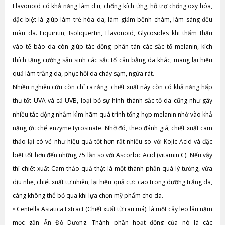
Flavonoid có khả năng làm dịu, chống kích ứng, hỗ trợ chống oxy hóa,
đặc biệt là giúp làm trẻ hóa da, làm giảm bệnh chàm, làm sáng đều
màu da. Liquiritin, Isoliquertin, Flavonoid, Glycosides khi thẩm thấu
vào tế bào da còn giúp tác động phân tán các sắc tố melanin, kích
thích tăng cường sản sinh các sắc tố cân bằng da khác, mang lại hiệu
quả làm trắng da, phục hồi da cháy sạm, ngứa rát.
Nhiều nghiên cứu còn chỉ ra rằng: chiết xuất này còn có khả năng hấp
thụ tốt UVA và cả UVB, loại bỏ sự hình thành sắc tố da cũng như gây
nhiều tác động nhằm kìm hãm quá trình tổng hợp melanin nhờ vào khả
năng ức chế enzyme tyrosinate. Nhờ đó, theo đánh giá, chiết xuất cam
thảo lại có vẻ như hiệu quả tốt hơn rất nhiều so với Kojic Acid và đặc
biệt tốt hơn đến những 75 lần so với Ascorbic Acid (vitamin C). Nếu vậy
thì chiết xuất Cam thảo quả thật là một thành phần quá lý tưởng, vừa
dịu nhẹ, chiết xuất tự nhiên, lại hiệu quả cực cao trong dưỡng trắng da,
càng không thể bỏ qua khi lựa chọn mỹ phẩm cho da.
•
Centella Asiatica Extract (Chiết xuất từ rau má): là một cây leo lâu năm
mọc gần Ấn Độ Dương. Thành phần hoạt động của nó là các