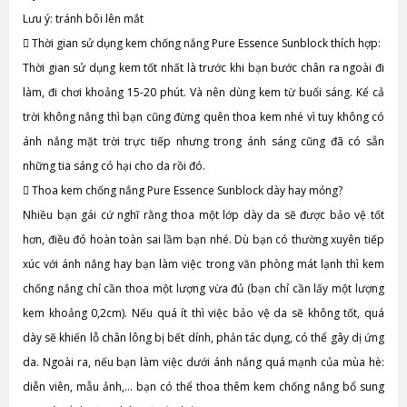
Lưu ý: tránh bôi lên mắt

Thời gian sử dụng kem chống nắng Pure Essence Sunblock thích hợp:
Thời gian sử dụng kem tốt nhất là trước khi bạn bước chân ra ngoài đi
làm, đi chơi khoảng 15-20 phút. Và nên dùng kem từ buổi sáng. Kể cả
trời không nắng thì bạn cũng đừng quên thoa kem nhé vì tuy không có
ánh nắng mặt trời trực tiếp nhưng trong ánh sáng cũng đã có sẵn
những tia sáng có hại cho da rồi đó.

Thoa kem chống nắng Pure Essence Sunblock dày hay mỏng?
Nhiều bạn gái cứ nghĩ rằng thoa một lớp dày da sẽ được bảo vệ tốt
hơn, điều đó hoàn toàn sai lầm bạn nhé. Dù bạn có thường xuyên tiếp
xúc với ánh nắng hay bạn làm việc trong văn phòng mát lạnh thì kem
chống nắng chỉ cần thoa một lượng vừa đủ (bạn chỉ cần lấy một lượng
kem khoảng 0,2cm). Nếu quá ít thì việc bảo vệ da sẽ không tốt, quá
dày sẽ khiến lỗ chân lông bị bết dính, phản tác dụng, có thể gây dị ứng
da. Ngoài ra, nếu bạn làm việc dưới ánh nắng quá mạnh của mùa hè:
diễn viên, mẫu ảnh,… bạn có thể thoa thêm kem chống nắng bổ sung