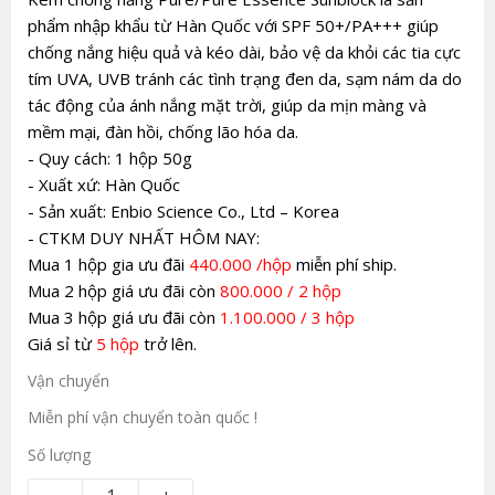
phẩm nhập khẩu từ Hàn Quốc với SPF 50+/PA+++ giúp
chống nắng hiệu quả và kéo dài, bảo vệ da khỏi các tia cực
tím UVA, UVB tránh các tình trạng đen da, sạm nám da do
tác động của ánh nắng mặt trời, giúp da mịn màng và
mềm mại, đàn hồi, chống lão hóa da.
-
Quy cách: 1 hộp 50g
-
Xuất xứ: Hàn Quốc
-
Sản xuất: Enbio Science Co., Ltd – Korea
-
CTKM DUY NHẤT HÔM NAY:
Mua 1 hộp gia ưu đãi
440.000 /hộp
miễn phí ship.
Mua 2 hộp giá ưu đãi còn
800.000 / 2 hộp
Mua 3 hộp giá ưu đãi còn
1.100.000 / 3 hộp
Giá sỉ từ
5 hộp
trở lên.
Vận chuyển
Miễn phí vận chuyển toàn quốc !
Số lượng