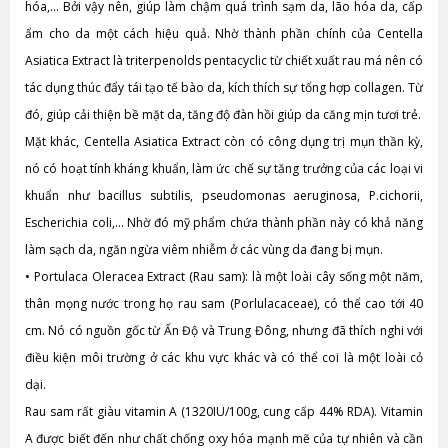
hóa,… Bởi vậy nên, giúp làm chậm quá trình sạm da, lão hóa da, cấp
ẩm cho da một cách hiệu quả. Nhờ thành phần chính của Centella
Asiatica Extract là triterpenolds pentacyclic từ chiết xuất rau má nên có
tác dụng thúc đẩy tái tạo tế bào da, kích thích sự tổng hợp collagen. Từ
đó, giúp cải thiện bề mặt da, tăng độ đàn hồi giúp da căng mịn tươi trẻ.
Mặt khác, Centella Asiatica Extract còn có công dụng trị mụn thần kỳ,
nó có hoạt tính kháng khuẩn, làm ức chế sự tăng trưởng của các loại vi
khuẩn như bacillus subtilis, pseudomonas aeruginosa, P.cichorii,
Escherichia coli,… Nhờ đó mỹ phẩm chứa thành phần này có khả năng
làm sạch da, ngăn ngừa viêm nhiễm ở các vùng da đang bị mụn.
•
Portulaca Oleracea Extract (Rau sam): là một loài cây sống một năm,
thân mọng nước trong họ rau sam (Porlulacaceae), có thể cao tới 40
cm. Nó có nguồn gốc từ Ấn Độ và Trung Đông, nhưng đã thích nghi với
điều kiện môi trường ở các khu vực khác và có thể coi là một loài cỏ
dại.
Rau sam rất giàu vitamin A (1320IU/100g, cung cấp 44% RDA). Vitamin
A được biết đến như chất chống oxy hóa mạnh mẽ của tự nhiên và cần