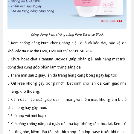
Công dụng kem chống nắng Pure Essence Block

Kem chống nắng Pure chống nắng hiệu quả và kéo dài, bảo vệ da
khỏi các tia cực tím UVA, UVB với chỉ số SPF 50+/PA+++

Chứa hoạt chất Titanium Dioxide giúp phân giải ánh nắng mặt trời,
đồng thời cũng góp phần làm trắng sáng da.

Thấm mịn sau 2 giây, làn da trắng hồng căng bóng ngay lập tức.

Oil Free không gây bóng nhờn, bết dính cho làn da cảm giác nhẹ
nhàng, khô thoáng.

Kiềm dầu hiệu quả, giúp da mịn màng và mềm mại, không làm bít lỗ
chân lông hay gây mụn.

Phù hợp với mọi loại da.

Khả năng chống nắng cả ngày dài mà bạn không cần thoa lại. Kem có
lên tông nhẹ, kiềm dầu tốt, rất thích hợp làm lớp base trước khi make