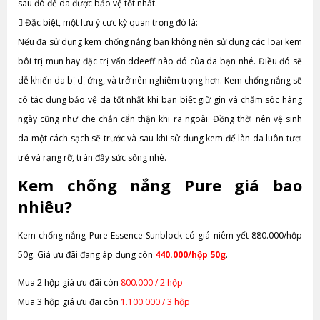
sau đó để da được bảo vệ tốt nhất.

Đặc biệt, một lưu ý cực kỳ quan trọng đó là:
Nếu đã sử dụng kem chống nắng bạn không nên sử dụng các loại kem
bôi trị mụn hay đặc trị vấn ddeeff nào đó của da bạn nhé. Điều đó sẽ
dễ khiến da bị dị ứng, và trở nên nghiêm trọng hơn. Kem chống nắng sẽ
có tác dụng bảo vệ da tốt nhất khi bạn biết giữ gìn và chăm sóc hàng
ngày cũng như che chắn cẩn thận khi ra ngoài. Đồng thời nên vệ sinh
da một cách sạch sẽ trước và sau khi sử dụng kem để làn da luôn tươi
trẻ và rạng rỡ, tràn đầy sức sống nhé.
Kem chống nắng Pure giá bao
nhiêu?
Kem chống nắng Pure Essence Sunblock có giá niêm yết 880.000/hộp
50g. Giá ưu đãi đang áp dụng còn
440.000/hộp 50g
.
Mua 2 hộp giá ưu đãi còn
800.000 / 2 hộp
Mua 3 hộp giá ưu đãi còn
1.100.000 / 3 hộp