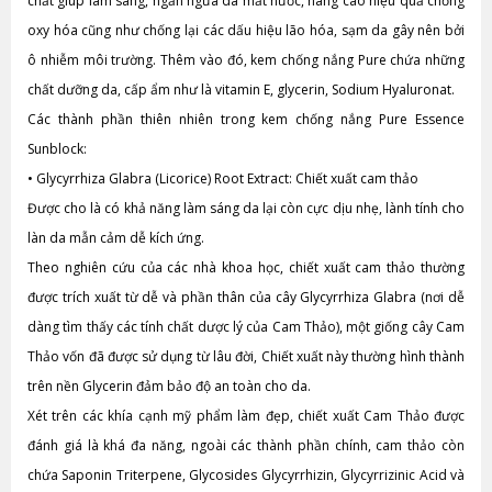
chất giúp làm sáng, ngăn ngừa da mất nước, nâng cao hiệu quả chống
oxy hóa cũng như chống lại các dấu hiệu lão hóa, sạm da gây nên bởi
ô nhiễm môi trường. Thêm vào đó, kem chống nắng Pure chứa những
chất dưỡng da, cấp ẩm như là vitamin E, glycerin, Sodium Hyaluronat.
Các thành phần thiên nhiên trong kem chống nắng Pure Essence
Sunblock:
•
Glycyrrhiza Glabra (Licorice) Root Extract: Chiết xuất cam thảo
Được cho là có khả năng làm sáng da lại còn cực dịu nhẹ, lành tính cho
làn da mẫn cảm dễ kích ứng.
Theo nghiên cứu của các nhà khoa học, chiết xuất cam thảo thường
được trích xuất từ dễ và phần thân của cây Glycyrrhiza Glabra (nơi dễ
dàng tìm thấy các tính chất dược lý của Cam Thảo), một giống cây Cam
Thảo vốn đã được sử dụng từ lâu đời, Chiết xuất này thường hình thành
trên nền Glycerin đảm bảo độ an toàn cho da.
Xét trên các khía cạnh mỹ phẩm làm đẹp, chiết xuất Cam Thảo được
đánh giá là khá đa năng, ngoài các thành phần chính, cam thảo còn
chứa Saponin Triterpene, Glycosides Glycyrrhizin, Glycyrrizinic Acid và