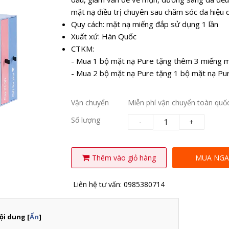
mặt nạ điều trị chuyên sau chăm sóc da hiệu
Quy cách: mặt nạ miếng đắp sử dụng 1 lần
Xuất xứ: Hàn Quốc
CTKM:
- Mua 1 bộ mặt nạ Pure tặng thêm 3 miếng m
- Mua 2 bộ mặt nạ Pure tặng 1 bộ mặt nạ Pur
Vận chuyển
Miễn phí vận chuyển toàn quốc
Số lượng
-
+
Thêm vào giỏ hàng
MUA NGA
Liên hệ tư vấn: 0985380714
nội dung
[
Ẩn
]