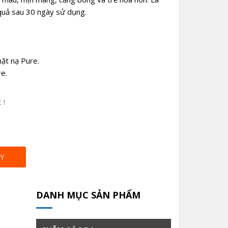
 quả sau 30 ngày sử dụng.
ặt nạ Pure.
e.
 !
Y
DANH MỤC SẢN PHẨM