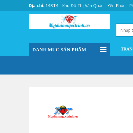
Địa chỉ:
14BT4 - Khu Đô Thị Văn Quán - Yên Phúc - Ph
TRAN
DANH MỤC SẢN PHẨM