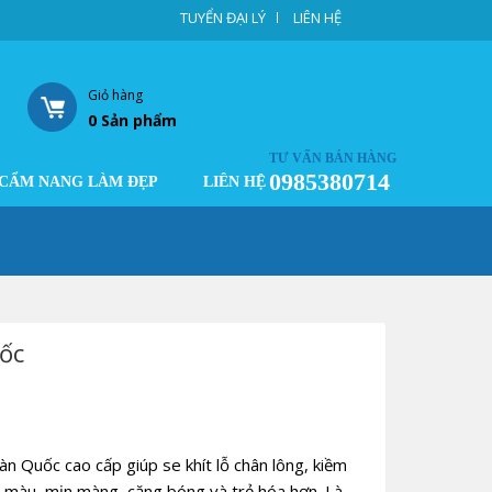
TUYỂN ĐẠI LÝ
LIÊN HỆ
Giỏ hàng
0
Sản phẩm
TƯ VẤN BÁN HÀNG
0985380714
CẨM NANG LÀM ĐẸP
LIÊN HỆ
ốc
 Quốc cao cấp giúp se khít lỗ chân lông, kiềm
 màu, mịn màng, căng bóng và trẻ hóa hơn. Là