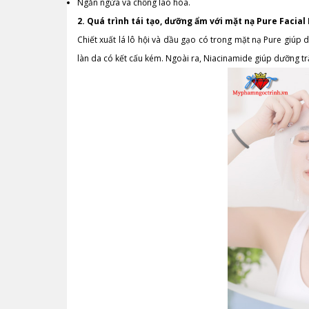
Ngăn ngừa và chống lão hóa.
2.
Quá trình tái tạo, dưỡng ẩm với mặt nạ Pure Facia
Chiết xuất lá lô hội và dầu gạo có trong mặt nạ Pure giúp 
làn da có kết cấu kém. Ngoài ra, Niacinamide giúp dưỡng tr