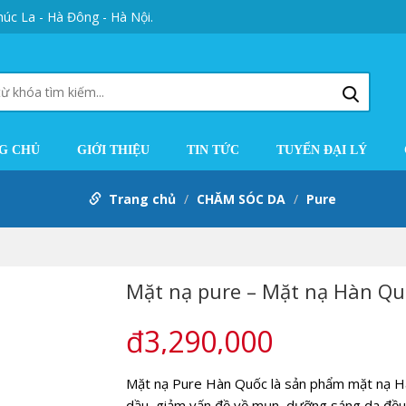
úc La - Hà Đông - Hà Nội.
G CHỦ
GIỚI THIỆU
TIN TỨC
TUYỂN ĐẠI LÝ
Trang chủ
CHĂM SÓC DA
Pure
Mặt nạ pure – Mặt nạ Hàn Qu
₫3,290,000
Mặt nạ Pure Hàn Quốc là sản phẩm mặt nạ Hàn
dầu, giảm vấn đề về mụn, dưỡng sáng da đều