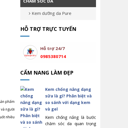
CHĂM SÓC DA
Kem dưỡng da Pure
HỖ TRỢ TRỰC TUYẾN
Hỗ trợ 24/7
0985380714
CẨM NANG LÀM ĐẸP
Kem chống nắng dạng
sữa là gì? Phân biệt và
 sản phẩm
so sánh với dạng kem
và gel
 và người
uốt nhiều
Kem chống nắng là bước
chăm sóc da quan trọng