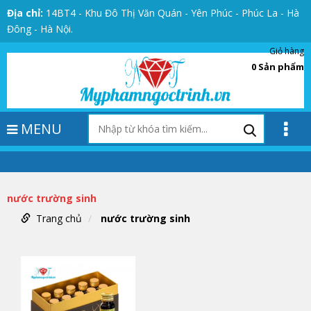
Địa chỉ:
14BT4 - Khu Đô Thị Văn Quán - Yên Phúc - Phúc La - Hà
Đông - Hà Nội.
Giỏ hàng
0
Sản phẩm
MENU
nước trường sinh
Trang chủ
nước trường sinh